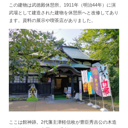
この建物は武徳殿休憩所。1911年（明治44年）に演
武場として建造された建物を休憩所へと改修してあり
ます。資料の展示や喫茶店がありました。
ここは館神跡。2代藩主津軽信枚が豊臣秀吉公の木造