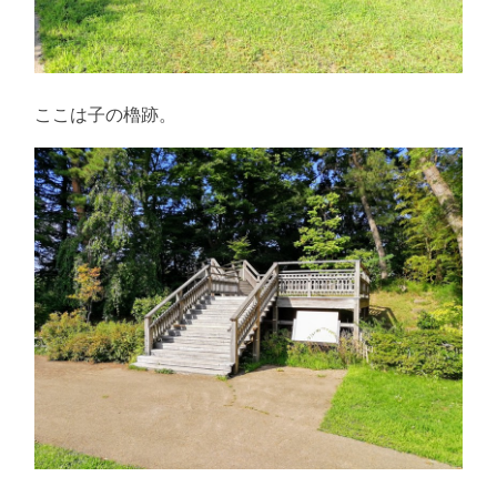
ここは子の櫓跡。