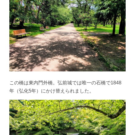
この橋は東内門外橋。弘前城では唯一の石橋で1848
年（弘化5年）にかけ替えられました。