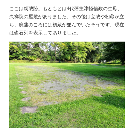
ここは籾蔵跡。もともとは4代藩主津軽信政の生母、
久祥院の屋敷がありました。その後は宝蔵や籾蔵が立
ち、廃藩のころには籾蔵が並んでいたそうです。現在
は礎石列を表示してありました。