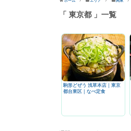
ホーム
エリア
関東
東京都
一覧
駒形どぜう 浅草本店｜東京
都台東区｜なべ定食