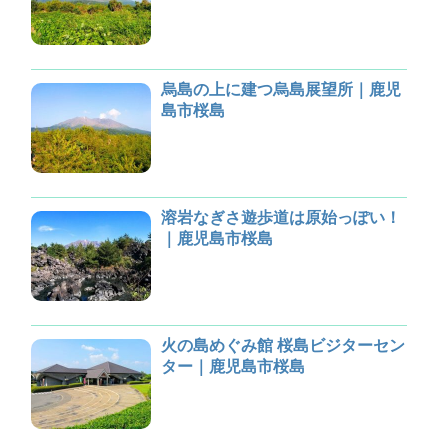
烏島の上に建つ烏島展望所｜鹿児
島市桜島
溶岩なぎさ遊歩道は原始っぽい！
｜鹿児島市桜島
火の島めぐみ館 桜島ビジターセン
ター｜鹿児島市桜島