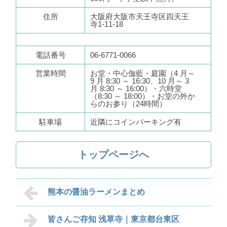
住所
大阪府大阪市天王寺区四天王
寺1-11-18
電話番号
06-6771-0066
営業時間
お堂・中心伽藍・庭園（4 月～
9 月 8:30 ～ 16:30、10 月～ 3
月 8:30 ～ 16:00）・六時堂
（8:30 ～ 18:00）・お堂の外か
らのお参り（24時間）
駐車場
近隣にコインパーキング有
トップページへ
熊本の醤油ラーメンまとめ
皆さんご存知 浅草寺｜東京都台東区