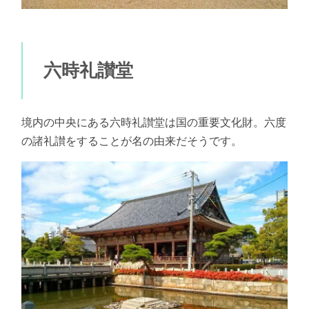
六時礼讃堂
境内の中央にある六時礼讃堂は国の重要文化財。六度
の諸礼讃をすることが名の由来だそうです。