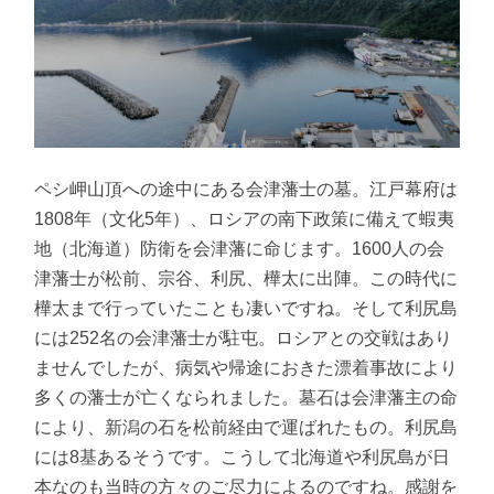
ペシ岬山頂への途中にある会津藩士の墓。江戸幕府は
1808年（文化5年）、ロシアの南下政策に備えて蝦夷
地（北海道）防衛を会津藩に命じます。1600人の会
津藩士が松前、宗谷、利尻、樺太に出陣。この時代に
樺太まで行っていたことも凄いですね。そして利尻島
には252名の会津藩士が駐屯。ロシアとの交戦はあり
ませんでしたが、病気や帰途におきた漂着事故により
多くの藩士が亡くなられました。墓石は会津藩主の命
により、新潟の石を松前経由で運ばれたもの。利尻島
には8基あるそうです。こうして北海道や利尻島が日
本なのも当時の方々のご尽力によるのですね。感謝を