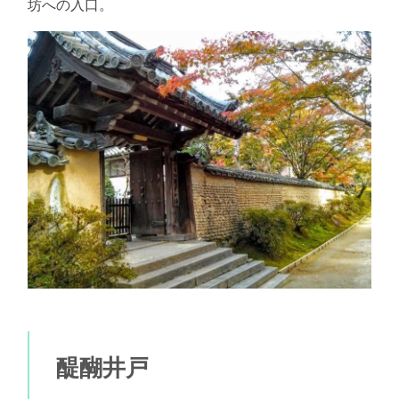
坊への入口。
醍醐井戸