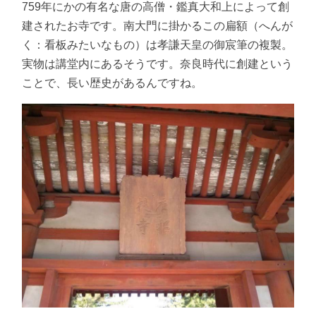
759年にかの有名な唐の高僧・鑑真大和上によって創
建されたお寺です。南大門に掛かるこの扁額（へんが
く：看板みたいなもの）は孝謙天皇の御宸筆の複製。
実物は講堂内にあるそうです。奈良時代に創建という
ことで、長い歴史があるんですね。