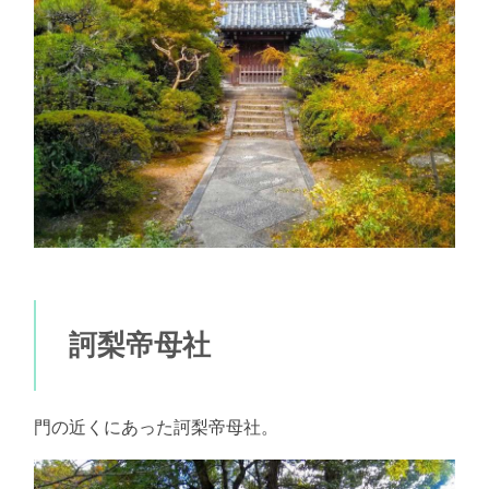
訶梨帝母社
門の近くにあった訶梨帝母社。